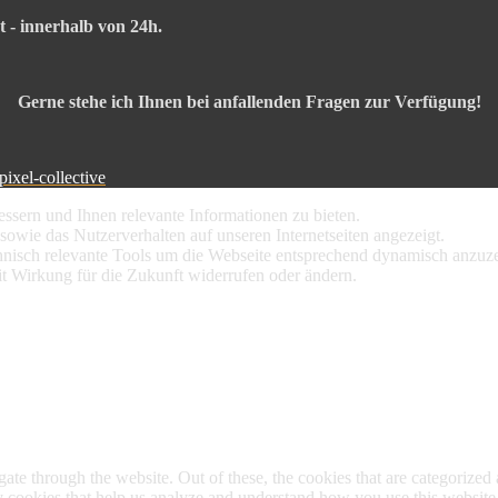
t - innerhalb von 24h.
Gerne stehe ich Ihnen bei anfallenden Fragen zur Verfügung!
pixel-collective
ssern und Ihnen relevante Informationen zu bieten.
sowie das Nutzerverhalten auf unseren Internetseiten angezeigt.
nisch relevante Tools um die Webseite entsprechend dynamisch anzuze
it Wirkung für die Zukunft widerrufen oder ändern.
e through the website. Out of these, the cookies that are categorized a
rty cookies that help us analyze and understand how you use this websit