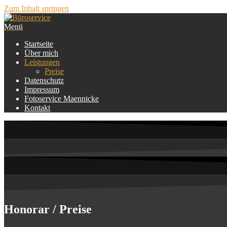
Zum Inhalt springen
Menü
Büroservice
Martina Maennicke
Startseite
Über mich
Leistungen
Preise
Datenschutz
Impressum
Fotoservice Maennicke
Kontakt
Honorar / Preise