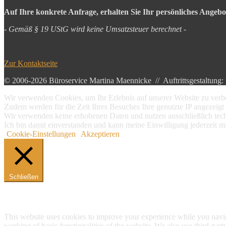
Auf Ihre konkrete Anfrage, erhalten Sie Ihr persönliches Angebo
- Gemäß § 19 UStG wird keine Umsatzsteuer berechnet -
Zur Kontaktseite
© 2006-2026 Büroservice Martina Maennicke // Auftrittsgestaltung:
Wir verwenden Cookies, um Ihr Erlebnis auf unserer Website zu verbe
Zudem werden für die Zeit Ihres Besuches Ihre genutzte IP angezeigt 
Wir verwenden keine erhobenen Daten und nutzen ausschließlich tech
Ich bin damit einverstanden und kann meine Einwilligung jederzeit m
Cookie-Einstellungen
Akzeptieren
Schließen
Privacy Overview
This website uses cookies to improve your experience while you navigat
working of basic functionalities of the website. We also use third-pa