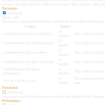
consent. You also have the option to opt-out of these cookies. But op
Necessary
Necessary
immer aktiv
Necessary cookies are absolutely essential for the website to function
Cookie
Dauer
11
cookielawinfo-checbox-analytics
This cookie is set b
months
11
cookielawinfo-checbox-functional
The cookie is set by
months
11
cookielawinfo-checbox-others
This cookie is set b
months
11
cookielawinfo-checkbox-necessary
This cookie is set b
months
cookielawinfo-checkbox-
11
This cookie is set b
performance
months
11
The cookie is set by
viewed_cookie_policy
months
data.
Functional
Functional
Functional cookies help to perform certain functionalities like sharing 
Performance