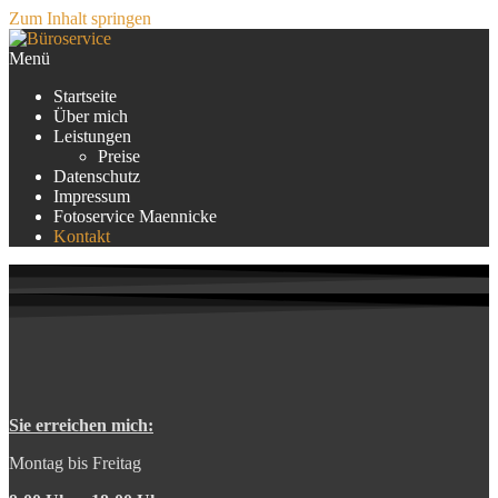
Zum Inhalt springen
Menü
Büroservice
Martina Maennicke
Startseite
Über mich
Leistungen
Preise
Datenschutz
Impressum
Fotoservice Maennicke
Kontakt
Sie erreichen mich:
Montag bis Freitag